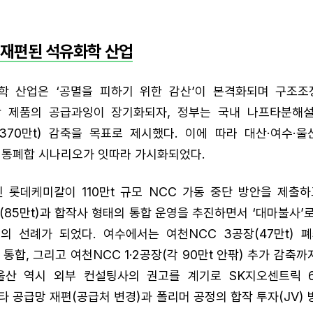
 재편된 석유화학 산업
화학 산업은 ‘공멸을 피하기 위한 감산’이 본격화되며 구조조
 제품의 공급과잉이 장기화되자, 정부는 국내 나프타분해설
만~370만t) 감축을 목표로 제시했다. 이에 따라 대산·여수·
 통폐합 시나리오가 잇따라 가시화되었다.
 롯데케미칼이 110만t 규모 NCC 가동 중단 방안을 제출
85만t)과 합작사 형태의 통합 운영을 추진하면서 ‘대마불사’
의 선례가 되었다. 여수에서는 여천NCC 3공장(47만t) 
 통합, 그리고 여천NCC 1·2공장(각 90만t 안팎) 추가 감
울산 역시 외부 컨설팅사의 권고를 계기로 SK지오센트릭 6
타 공급망 재편(공급처 변경)과 폴리머 공정의 합작 투자(JV)