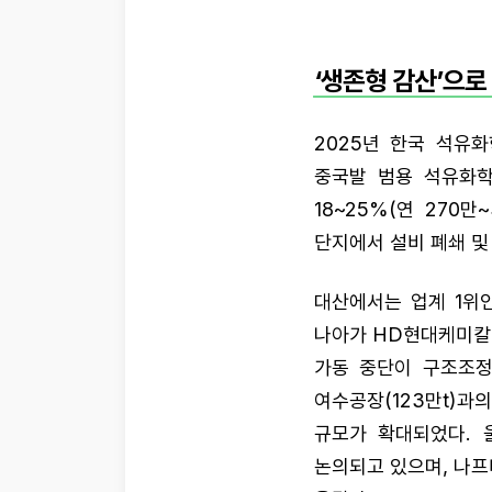
‘생존형 감산’으로
2025년 한국 석유
중국발 범용 석유화학
18~25%(연 270
단지에서 설비 폐쇄 및
대산에서는 업계 1위인
나아가 HD현대케미칼(
가동 중단이 구조조정
여수공장(123만t)과의
규모가 확대되었다. 
논의되고 있으며, 나프