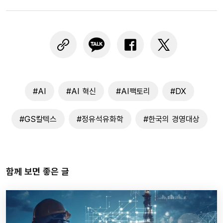
#AI
#AI 혁신
#AI팩토리
#DX
#GS칼텍스
#정유석유화학
#한국의 경영대상
함께 보면 좋은 글