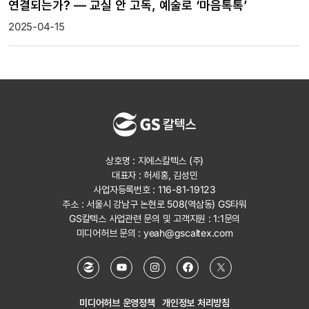
연결되는가? — 교실 안 고독, 예술로 ‘마음톡톡’
2025-04-15
상호명 : 지에스칼텍스 (주)
대표자 : 허세홍, 김성민
사업자등록번호 : 116-81-19123
주소 : 서울시 강남구 논현로 508(역삼동) GS타워
GS칼텍스 사업관련 문의 및 고객지원 :
1:1문의
미디어허브 문의 :
yeah@gscaltex.com
미디어허브 운영정책
개인정보 처리방침