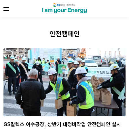
안전캠페인
GS칼텍스 여수공장, 상반기 대정비작업 안전캠페인 실시