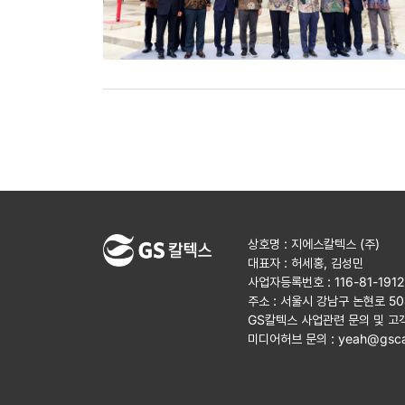
상호명 : 지에스칼텍스 (주)
대표자 : 허세홍, 김성민
사업자등록번호 : 116-81-191
주소 : 서울시 강남구 논현로 5
GS칼텍스 사업관련 문의 및 고
미디어허브 문의 :
yeah@gsca