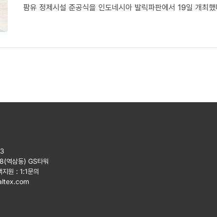
팜유 정제시설 준공식을 인도네시아 발릭파판에서 19일 개최했
23
08(역삼동) GS타워
객지원 :
1:1문의
ltex.com