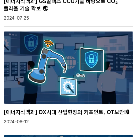
[에너지식백과] GS칼텍스 CCU기술 바탕으로 CO₂
폴리올 기술 확보 🌏
2024-07-25
[에너지식백과] DX시대 산업현장의 키포인트, OT보안!🔒
2024-06-12