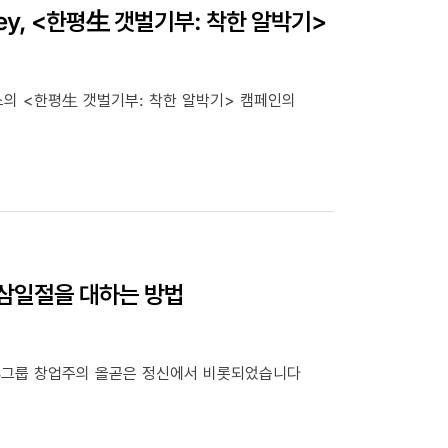
ey, <한평生 갯벌기부: 착한 알박기>
스의 <한평生 갯벌기부: 착한 알박기> 캠페인의
 삼일절을 대하는 방법
GS그룹 창업주의 올곧은 정신에서 비롯되었습니다