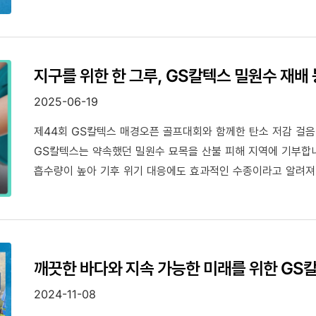
유쾌한 탄소 가스, '방귀'를 떠올렸습니다. 기술의 장벽을 허물
「CCU~S(꾸스) 캠페인」을 소개합니다.
지구를 위한 한 그루, GS칼텍스 밀원수 재배
2025-06-19
제44회 GS칼텍스 매경오픈 골프대회와 함께한 탄소 저감 걸음 
GS칼텍스는 약속했던 밀원수 묘목을 산불 피해 지역에 기부합니다. 밀원수는 벌꿀의 원천이 되는 나무이면
흡수량이 높아 기후 위기 대응에도 효과적인 수종이라고 알려져 있습니다. 이번에 GS칼텍스가
묘목은 조직배양으로 생산되고 하이퍼트리(속성수, 우수품종) 
최종적으로 산불피해지역 복구를 위해 사용될 예정입니다. GS칼텍스 임직원과 가족이 함께 참여한 밀원수 묘목
재배 봉사활동! 지금 바로 그 과정을 확인해 보세요.
깨끗한 바다와 지속 가능한 미래를 위한 GS
2024-11-08