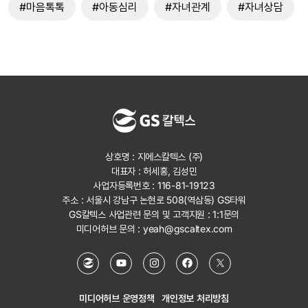
#마음톡톡
#아동심리
#자녀관계
#자녀상담
상호명 : 지에스칼텍스 (주)
대표자 : 허세홍, 김성민
사업자등록번호 : 116-81-19123
주소 : 서울시 강남구 논현로 508(역삼동) GS타워
GS칼텍스 사업관련 문의 및 고객지원 :
1:1문의
미디어허브 문의 :
yeah@gscaltex.com
미디어허브 운영정책
개인정보 처리방침