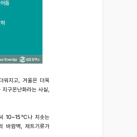
더워지고, 겨울은 더욱
가 지구온난화라는 사실,
 10~15℃나 치솟는
의 바람벽, 제트기류가