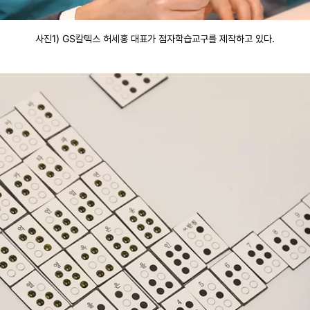
사진1) GS칼텍스 허세홍 대표가 점자학습교구를 제작하고 있다.