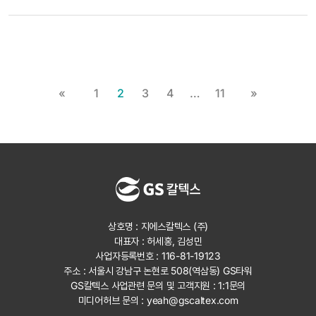
«
1
2
3
4
…
11
»
상호명 : 지에스칼텍스 (주)
대표자 : 허세홍, 김성민
사업자등록번호 : 116-81-19123
주소 : 서울시 강남구 논현로 508(역삼동) GS타워
GS칼텍스 사업관련 문의 및 고객지원 :
1:1문의
미디어허브 문의 :
yeah@gscaltex.com