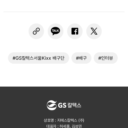
#GS칼텍스서울Kixx 배구단
#배구
#인터뷰
상호명 : 지에스칼텍스 (주)
대표자 : 허세홍, 김성민