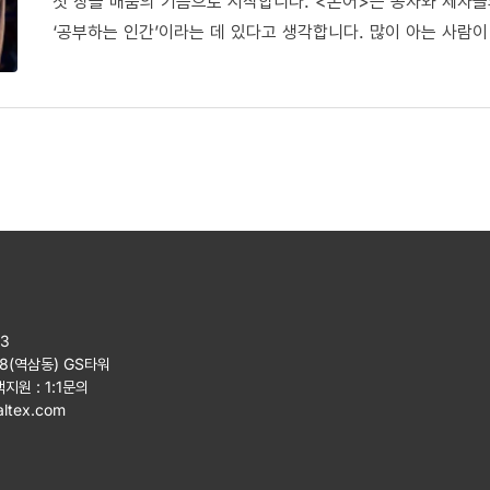
첫 장을 배움의 기쁨으로 시작합니다. <논어>는 공자와 제자들
‘공부하는 인간’이라는 데 있다고 생각합니다. 많이 아는 사람
사람이지요. 흙숟가락로 태어난 15살에 학문에 뜻을 둬 70세
벗어나지 않았다‘고 돌이켜보는 공자를 보면 평생학습의 절정을 
방법, 태도는 어떤 걸까요? 과연 그것이 2500년이 지나 우리
23
08(역삼동) GS타워
객지원 :
1:1문의
ltex.com