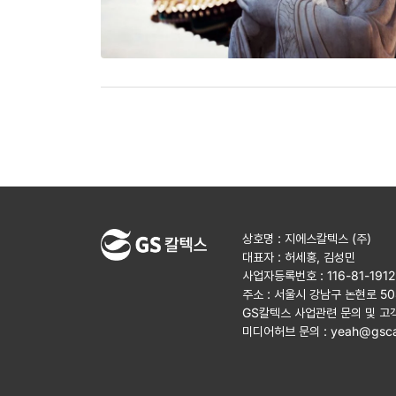
상호명 : 지에스칼텍스 (주)
대표자 : 허세홍, 김성민
사업자등록번호 : 116-81-191
주소 : 서울시 강남구 논현로 5
GS칼텍스 사업관련 문의 및 고
미디어허브 문의 :
yeah@gsca