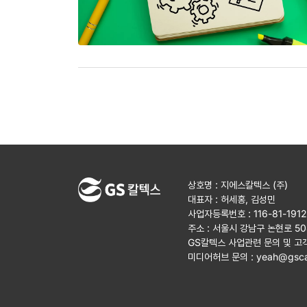
상호명 : 지에스칼텍스 (주)
대표자 : 허세홍, 김성민
사업자등록번호 : 116-81-191
주소 : 서울시 강남구 논현로 5
GS칼텍스 사업관련 문의 및 고
미디어허브 문의 :
yeah@gsca