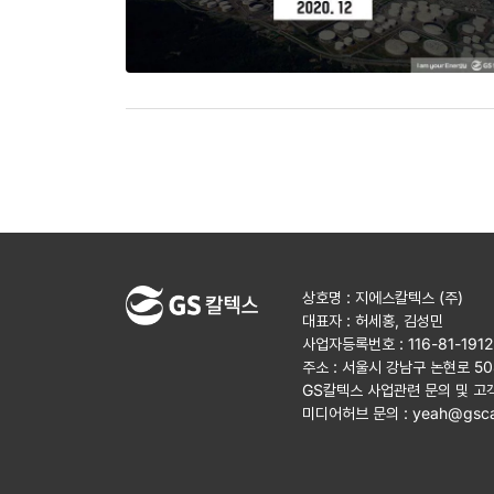
상호명 : 지에스칼텍스 (주)
대표자 : 허세홍, 김성민
사업자등록번호 : 116-81-191
주소 : 서울시 강남구 논현로 5
GS칼텍스 사업관련 문의 및 고
미디어허브 문의 :
yeah@gsca