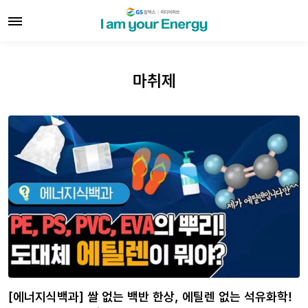
마취제
[에너지식백과] 쌀 없는 백반 한상, 에틸렌 없는 석유화학!