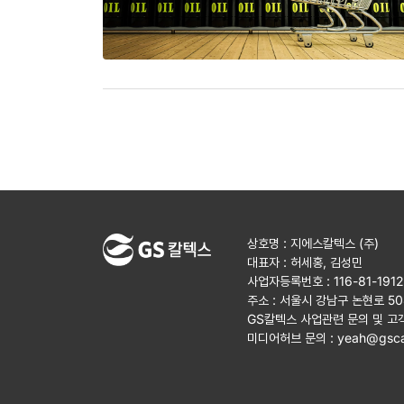
상호명 : 지에스칼텍스 (주)
대표자 : 허세홍, 김성민
사업자등록번호 : 116-81-191
주소 : 서울시 강남구 논현로 5
GS칼텍스 사업관련 문의 및 고
미디어허브 문의 :
yeah@gsca