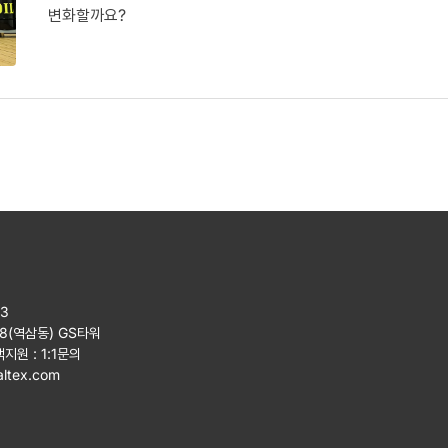
변화할까요?
23
08(역삼동) GS타워
객지원 :
1:1문의
ltex.com