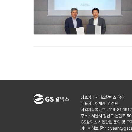
상호명 : 지에스칼텍스 (주)
대표자 : 허세홍, 김성민
사업자등록번호 : 116-81-191
주소 : 서울시 강남구 논현로 5
GS칼텍스 사업관련 문의 및 고
미디어허브 문의 :
yeah@gsca