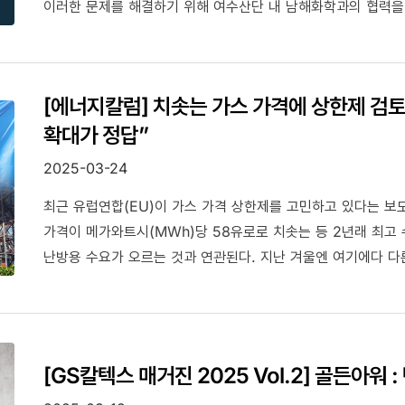
이러한 문제를 해결하기 위해 여수산단 내 남해화학과의 협력을 
도입했습니다. 정유공장에서 발생하는 부산물인 유황을 활용해 
연료 소비 없이 스팀을 생산하는 방식인데요. 이 기술은 연간 7
통한 자원 효율성 증대와 지역 기업 간 상생협력 강화 등 다양
[에너지칼럼] 치솟는 가스 가격에 상한제 검
있는 반도체, 철강, 식품가공 등 여러 산업 분야와 탄소 저감
확대가 정답”
있습니다. GS칼텍스의 무탄소스팀 기술 적용사례와 비전에 대
2025-03-24
최근 유럽연합(EU)이 가스 가격 상한제를 고민하고 있다는 보도가
가격이 메가와트시(MWh)당 58유로로 치솟는 등 2년래 최고
난방용 수요가 오르는 것과 연관된다. 지난 겨울엔 여기에다 다
둥켈플라우테(Dunkelflaute) 현상으로 인해 화력발전이 더
[GS칼텍스 매거진 2025 Vol.2] 골든아워