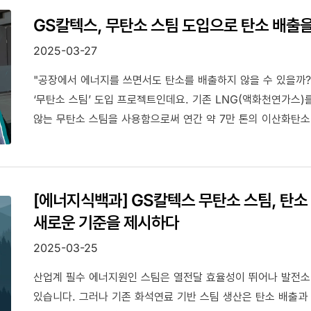
해도 과언이 아니죠. 에너지 업계도 기술혁신, 탄소중립, 글로
GS칼텍스, 무탄소 스팀 도입으로 탄소 배출
말아야겠습니다. 2월 뉴스레터에서는 빠르고 정확한 판단을 위해 업계의 최신 정보를 준비했습니다. 먼저
2025-03-27
탄소저감기술 관련 내용을 중심으로 ▲2035년 글로벌 탄소 
신재생 에너지에 대해 알아봅니다. 이와 함께 ▲트럼프 2.0 시
"공장에서 에너지를 쓰면서도 탄소를 배출하지 않을 수 있을까?
선정한 미래 혁신 기술, 그리고 ▲2025년 주목해야 할 6가지 
‘무탄소 스팀’ 도입 프로젝트인데요. 기존 LNG(액화천연가스)
정리했습니다. 에너지 업계의 흐름 속에서 문제 해결을
않는 무탄소 스팀을 사용함으로써 연간 약 7만 톤의 이산화탄소
GS칼텍스는 지난해 11월, 남해화학과 ‘무탄소 스팀 도입∙공급
에너지 전환이 아니라 여수산업단지 내 기업 간 ‘Cross Funct
사례라는 점에서 더욱 주목 받고 있습니다.
[에너지식백과] GS칼텍스 무탄소 스팀, 탄소
새로운 기준을 제시하다
2025-03-25
산업계 필수 에너지원인 스팀은 열전달 효율성이 뛰어나 발전소
있습니다. 그러나 기존 화석연료 기반 스팀 생산은 탄소 배출과