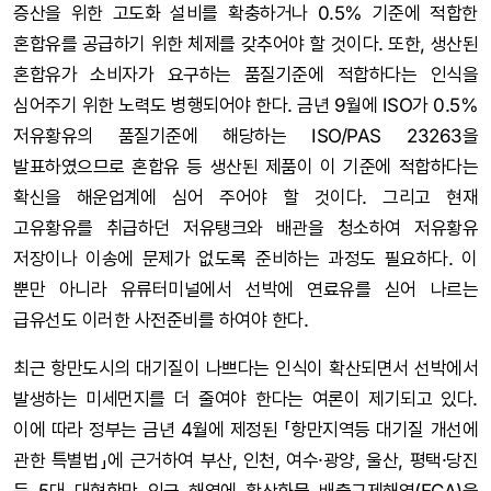
증산을 위한 고도화 설비를 확충하거나 0.5% 기준에 적합한
혼합유를 공급하기 위한 체제를 갖추어야 할 것이다. 또한, 생산된
혼합유가 소비자가 요구하는 품질기준에 적합하다는 인식을
심어주기 위한 노력도 병행되어야 한다. 금년 9월에 ISO가 0.5%
저유황유의 품질기준에 해당하는 ISO/PAS 23263을
발표하였으므로 혼합유 등 생산된 제품이 이 기준에 적합하다는
확신을 해운업계에 심어 주어야 할 것이다. 그리고 현재
고유황유를 취급하던 저유탱크와 배관을 청소하여 저유황유
저장이나 이송에 문제가 없도록 준비하는 과정도 필요하다. 이
뿐만 아니라 유류터미널에서 선박에 연료유를 싣어 나르는
급유선도 이러한 사전준비를 하여야 한다.
최근 항만도시의 대기질이 나쁘다는 인식이 확산되면서 선박에서
발생하는 미세먼지를 더 줄여야 한다는 여론이 제기되고 있다.
이에 따라 정부는 금년 4월에 제정된 「항만지역등 대기질 개선에
관한 특별법」에 근거하여 부산, 인천, 여수·광양, 울산, 평택·당진
등 5대 대형항만 인근 해역에 황산화물 배출규제해역(ECA)을