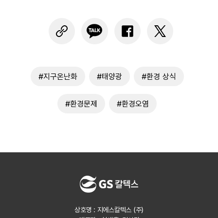
#지구온난화
#태양광
#환경 상식
#환경문제
#환경오염
상호명 : 지에스칼텍스 (주)