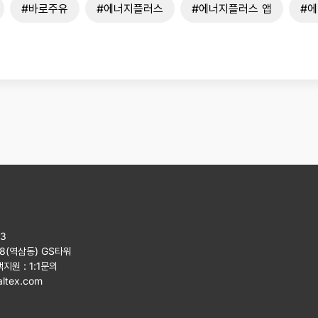
#바로주유
#에너지플러스
#에너지플러스 앱
#에
23
08(역삼동) GS타워
객지원 :
1:1문의
ltex.com