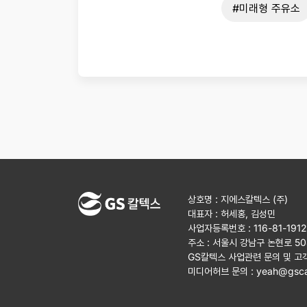
#미래형 주유소
상호명 : 지에스칼텍스 (주)
대표자 : 허세홍, 김성민
사업자등록번호 : 116-81-191
주소 : 서울시 강남구 논현로 5
GS칼텍스 사업관련 문의 및 고
미디어허브 문의 :
yeah@gsca