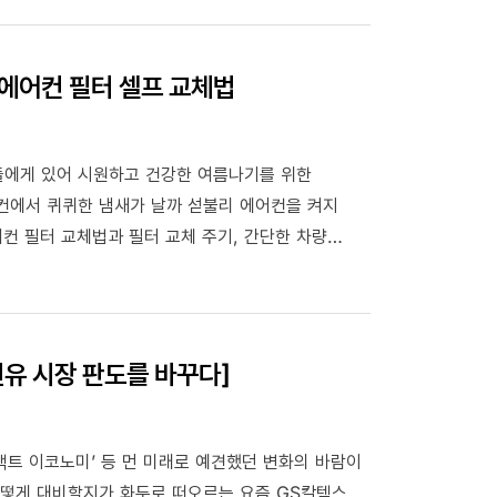
량 에어컨 필터 셀프 교체법
들에게 있어 시원하고 건강한 여름나기를 위한
컨에서 퀴퀴한 냄새가 날까 섣불리 에어컨을 켜지
컨 필터 교체법과 필터 교체 주기, 간단한 차량
기기 번거롭거나 교체 비용이 걱정인 상황이라면 한
원유 시장 판도를 바꾸다]
시대,‘언택트 이코노미’ 등 먼 미래로 예견했던 변화의 바람이
어떻게 대비할지가 화두로 떠오르는 요즘 GS칼텍스