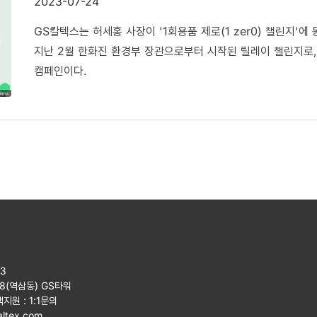
2023-07-24
GS칼텍스는 허세홍 사장이 '1회용품 제로(1 zer0) 챌린지'에
지난 2월 한화진 환경부 장관으로부터 시작된 릴레이 챌린지로,
캠페인이다.
23
08(역삼동) GS타워
객지원 :
1:1문의
ltex.com