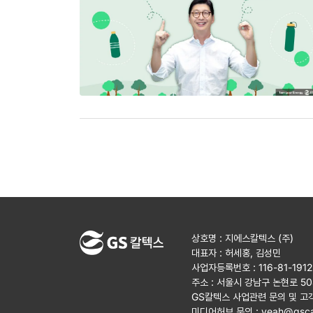
상호명 : 지에스칼텍스 (주)
대표자 : 허세홍, 김성민
사업자등록번호 : 116-81-191
주소 : 서울시 강남구 논현로 5
GS칼텍스 사업관련 문의 및 고
미디어허브 문의 :
yeah@gsca