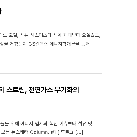
화
T 전문가라도 신규 기술을 명확히 정의하기 어렵게
 따라서 일반인이 이러한 기술 용어를 파악하기란 쉽지
하고자 디지털 트랜스포메이션을 주제로 다루도록
드 오일, 세븐 시스터즈의 세계 제패부터 오일쇼크,
과정을 거쳤는지 GS칼텍스 에너지학개론을 통해
터키 스트림, 천연가스 무기화의
 있는 분들을 위해 에너지 업계의 핵심 이슈부터 석유 및
 뉴스레터 Column. #1 [ 투르크 […]