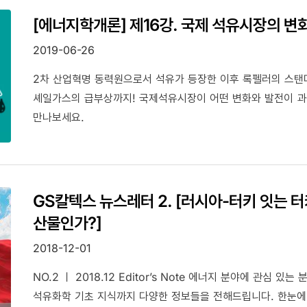
21세기 미래형 도시 어찌 보면, 이러한 현상은 신규 기술 관련 용어에서 나타나는 당연한 현상인지도 모릅니다. 신규
[에너지학개론] 제16강. 국제 석유시장의 변
기술의 경우에는 사회에 퍼지지 않은 경우가 많은데, 이는 IC
2019-06-26
합니다. 디지털 트랜스포메이션도 신규 기술 관련 용어입니다.
않습니다. 이러한 이유로, 본 글에서는 이러한 어려움을 해결
2차 산업혁명 동력원으로서 석유가 등장한 이후 록펠러의 스탠더
하겠습니다.
셰일가스의 급부상까지! 국제석유시장이 어떤 변화와 발전이 
만나보세요.
GS칼텍스 뉴스레터 2. [러시아-터키 잇는 
산물인가?]
2018-12-01
NO.2 ㅣ 2018.12 Editor’s Note 에너지 분야에 관심
석유화학 기초 지식까지 다양한 정보들을 전해드립니다. 한눈에 보는