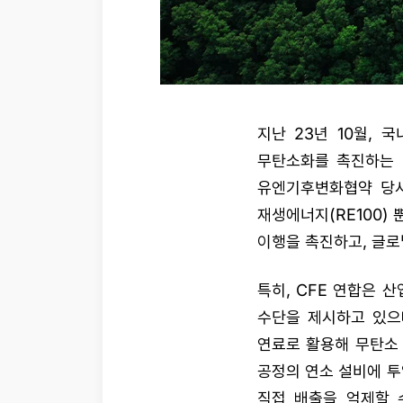
지난 23년 10월,
무탄소화를 촉진하는 CF
유엔기후변화협약 당사
재생에너지(RE100) 
이행을 촉진하고, 글로
특히, CFE 연합은 산
수단을 제시하고 있으
연료로 활용해 무탄소
공정의 연소 설비에 투
직접 배출을 억제할 