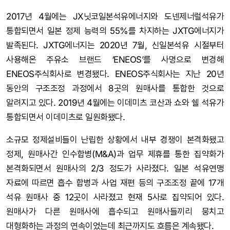
2017년 4월에는 JX닛코일본석유에너지와 도넨제너럴석유가
통합되면서 일본 정제 능력의 55%를 차지하는 JXTG에너지가
발족된다. JXTG에너지는 2020년 7월, 신일본석유 시절부터
사용해온 주유소 브랜드 ‘ENEOS’를 사명으로 변경해
ENEOS주식회사로 변경됐다. ENEOS주식회사는 지난 20년
동안의 구조조정 과정에서 8곳의 원매사를 통합한 것으로
알려지고 있다. 2019년 4월에는 이데미츠 코산과 쇼와 쉘 석유가
통합되면서 이데미츠로 일원화됐다.
소규모 정제설비들이 난립한 상황에서 내부 경쟁이 본격화됐고
정제, 원매사간 인수합병(M&A)과 업무 제휴를 통한 집약화가
본격화되면서 원매사의 2/3 정도가 사라졌다. 일본 석유연맹
자료에 따르면 흡수 합병과 사업 재편 등의 구조조정 끝에 17개
석유 원매사 중 12곳이 사라졌고 현재 5사로 집약되어 있다.
원매사가 다른 원매사에 흡수되고 원매사들끼리 뭉치고
대형화하는 과정의 연속이었는데 최근까지도 흐름은 계속됐다.