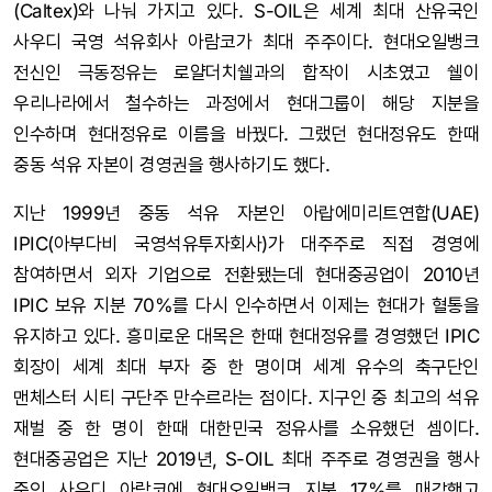
(Caltex)와 나눠 가지고 있다. S-OIL은 세계 최대 산유국인
사우디 국영 석유회사 아람코가 최대 주주이다. 현대오일뱅크
전신인 극동정유는 로얄더치쉘과의 합작이 시초였고 쉘이
우리나라에서 철수하는 과정에서 현대그룹이 해당 지분을
인수하며 현대정유로 이름을 바꿨다. 그랬던 현대정유도 한때
중동 석유 자본이 경영권을 행사하기도 했다.
지난 1999년 중동 석유 자본인 아랍에미리트연합(UAE)
IPIC(아부다비 국영석유투자회사)가 대주주로 직접 경영에
참여하면서 외자 기업으로 전환됐는데 현대중공업이 2010년
IPIC 보유 지분 70%를 다시 인수하면서 이제는 현대가 혈통을
유지하고 있다. 흥미로운 대목은 한때 현대정유를 경영했던 IPIC
회장이 세계 최대 부자 중 한 명이며 세계 유수의 축구단인
맨체스터 시티 구단주 만수르라는 점이다. 지구인 중 최고의 석유
재벌 중 한 명이 한때 대한민국 정유사를 소유했던 셈이다.
현대중공업은 지난 2019년, S-OIL 최대 주주로 경영권을 행사
중인 사우디 아람코에 현대오일뱅크 지분 17%를 매각했고