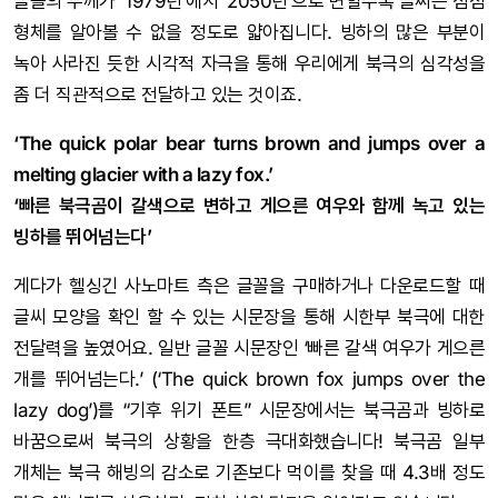
글꼴의 두께가 ‘1979년’에서 ‘2050년’으로 변할수록 글씨는 점점
형체를 알아볼 수 없을 정도로 얇아집니다. 빙하의 많은 부분이
녹아 사라진 듯한 시각적 자극을 통해 우리에게 북극의 심각성을
좀 더 직관적으로 전달하고 있는 것이죠.
‘The quick polar bear turns brown and jumps over a
melting glacier with a lazy fox.’
‘빠른 북극곰이 갈색으로 변하고 게으른 여우와 함께 녹고 있는
빙하를 뛰어넘는다’
게다가 헬싱긴 사노마트 측은 글꼴을 구매하거나 다운로드할 때
글씨 모양을 확인 할 수 있는 시문장을 통해 시한부 북극에 대한
전달력을 높였어요. 일반 글꼴 시문장인 ‘빠른 갈색 여우가 게으른
개를 뛰어넘는다.’ (‘The quick brown fox jumps over the
lazy dog’)를 “기후 위기 폰트” 시문장에서는 북극곰과 빙하로
바꿈으로써 북극의 상황을 한층 극대화했습니다! 북극곰 일부
개체는 북극 해빙의 감소로 기존보다 먹이를 찾을 때 4.3배 정도