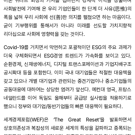
이본 쉬나드 회장의 기사를 접하면서 경제적 이익을 창출하며
사회발전에 기여해 온 우리 기업인들이 한 단계 더 사유(思惟)의
폭을 넓혀 우리 사회에 선(善)한 의지를 펼쳤으면 하는 마음이다.
굳이 기부행위를 통해서가 아니라 미래를 선도할 가치지향적
리더십으로 사회에 영향력을 갖는 것이다.
Covid-19를 거치면서 막연하고 포괄적이던 ESG의 주요 과제가
더욱 구체화되면서 ESG경영 트렌드가 가속화를 보이고 있다.
순환경제, 신재생에너지, 디지털 트랜스포메이션과 기업지배구조
공시확대 등을 포함한다. 이미 국내 대기업들은 적절한 대응책을
갖고 있으나 개별 대기업과 관련되는 중견기업이나 중소기업들의
공동대응에 대하여는 상당한 염려가 앞선다. 예컨대 영국, 프랑스
네덜란드를 이어 독일도 올해부터 공급망 실사법을 적용하기로
했으니 정부와 대기업/동반기업들의 빠른 대응책이 필요하다.
세계경제포럼(WEF)은 ‘The Great Reset’을 발표하면서
상호의존성과 복잡성의 새로운 세계의 특성을 갈파하고 증폭되는