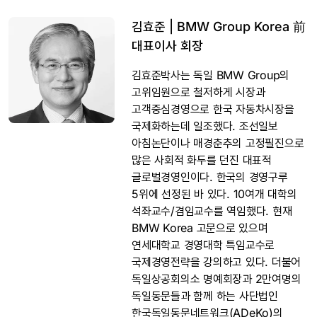
김효준 | BMW Group Korea 前
대표이사 회장
김효준박사는 독일 BMW Group의
고위임원으로 철저하게 시장과
고객중심경영으로 한국 자동차시장을
국제화하는데 일조했다. 조선일보
아침논단이나 매경춘추의 고정필진으로
많은 사회적 화두를 던진 대표적
글로벌경영인이다. 한국의 경영구루
5위에 선정된 바 있다. 10여개 대학의
석좌교수/겸임교수를 역임했다. 현재
BMW Korea 고문으로 있으며
연세대학교 경영대학 특임교수로
국제경영전략을 강의하고 있다. 더불어
독일상공회의소 명예회장과 2만여명의
독일동문들과 함께 하는 사단법인
한국독일동문네트워크(ADeKo)의