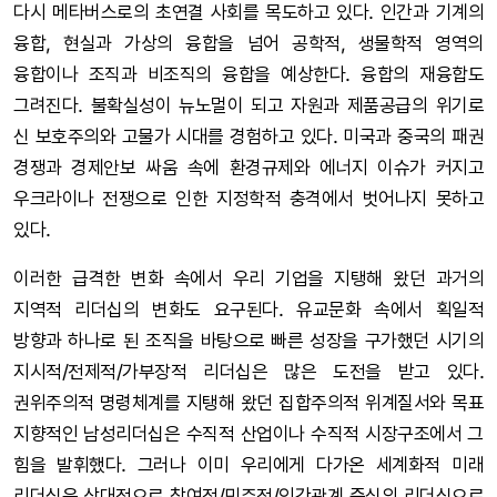
다시 메타버스로의 초연결 사회를 목도하고 있다. 인간과 기계의
융합, 현실과 가상의 융합을 넘어 공학적, 생물학적 영역의
융합이나 조직과 비조직의 융합을 예상한다. 융합의 재융합도
그려진다. 불확실성이 뉴노멀이 되고 자원과 제품공급의 위기로
신 보호주의와 고물가 시대를 경험하고 있다. 미국과 중국의 패권
경쟁과 경제안보 싸움 속에 환경규제와 에너지 이슈가 커지고
우크라이나 전쟁으로 인한 지정학적 충격에서 벗어나지 못하고
있다.
이러한 급격한 변화 속에서 우리 기업을 지탱해 왔던 과거의
지역적 리더십의 변화도 요구된다. 유교문화 속에서 획일적
방향과 하나로 된 조직을 바탕으로 빠른 성장을 구가했던 시기의
지시적/전제적/가부장적 리더십은 많은 도전을 받고 있다.
권위주의적 명령체계를 지탱해 왔던 집합주의적 위계질서와 목표
지향적인 남성리더십은 수직적 산업이나 수직적 시장구조에서 그
힘을 발휘했다. 그러나 이미 우리에게 다가온 세계화적 미래
리더십은 상대적으로 참여적/민주적/인간관계 중심의 리더십으로