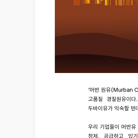
‘머반 원유(Murban
고품질 경질원유이다
두바이유가 익숙할 텐데
우리 기업들이 머반유
정제, 공급하고 있