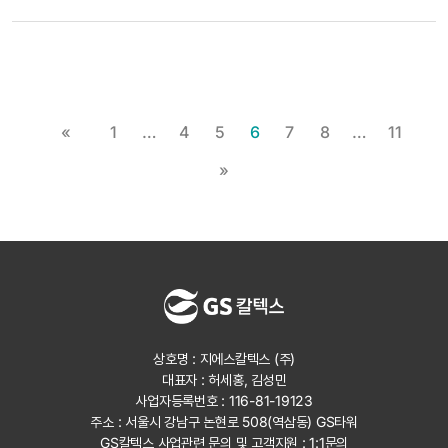
«
1
…
4
5
6
7
8
…
11
»
상호명 : 지에스칼텍스 (주)
대표자 : 허세홍, 김성민
사업자등록번호 : 116-81-19123
주소 : 서울시 강남구 논현로 508(역삼동) GS타워
GS칼텍스 사업관련 문의 및 고객지원 :
1:1문의