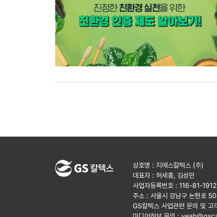
상호명 : 지에스칼텍스 (주)
대표자 : 허세홍, 김성민
사업자등록번호 : 116-81-191
주소 : 서울시 강남구 논현로 5
GS칼텍스 사업관련 문의 및 고
미디어허브 문의 :
yeah@gsca