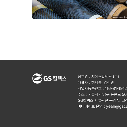
상호명 : 지에스칼텍스 (주)
대표자 : 허세홍, 김성민
사업자등록번호 : 116-81-191
주소 : 서울시 강남구 논현로 5
GS칼텍스 사업관련 문의 및 고
미디어허브 문의 :
yeah@gsca