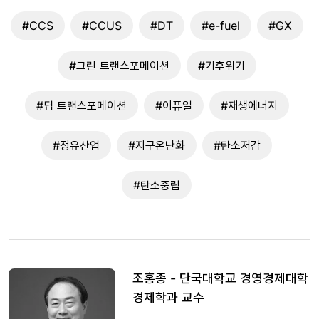
#CCS
#CCUS
#DT
#e-fuel
#GX
#그린 트랜스포메이션
#기후위기
#딥 트랜스포메이션
#이퓨얼
#재생에너지
#정유산업
#지구온난화
#탄소저감
#탄소중립
조홍종 - 단국대학교 경영경제대학
경제학과 교수