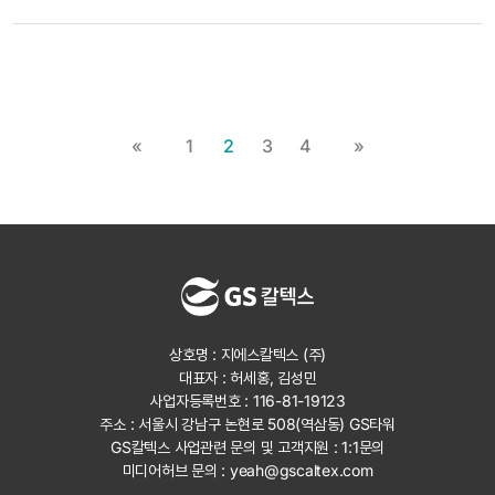
«
1
2
3
4
»
상호명 : 지에스칼텍스 (주)
대표자 : 허세홍, 김성민
사업자등록번호 : 116-81-19123
주소 : 서울시 강남구 논현로 508(역삼동) GS타워
GS칼텍스 사업관련 문의 및 고객지원 :
1:1문의
미디어허브 문의 :
yeah@gscaltex.com