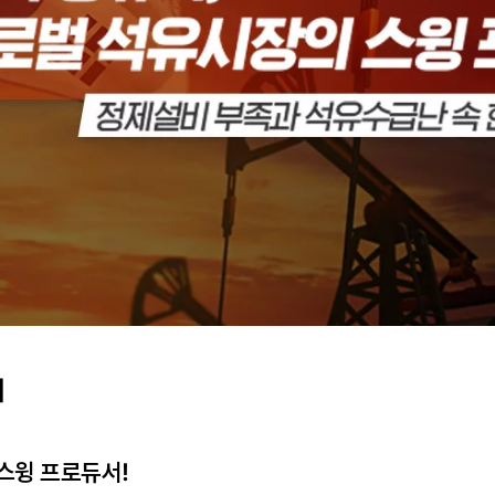
]
스윙 프로듀서!